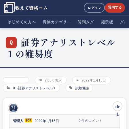
資
教えて資格コム
質問する
ログイン
格
はじめての方へ
資格カテゴリー
質問タグ
掲示板
グル
証券アナリストレベル
１の難易度
2.86K 表示
2022年1月15日
解決済み
01-証券アナリストレベル１
試験勉強
1
907
0
件のコメント
管理人
2022年1月15日