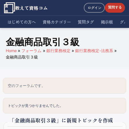
資
教えて資格コム
質問する
ログイン
格
はじめての方へ
資格カテゴリー
質問タグ
掲示板
グル
金融商品取引３級
Home
フォーラム
銀行業務検定
銀行業務検定-法務系
金融商品取引３級
空のフォーラムです。
トピックが見つかりませんでした。
「金融商品取引３級」に新規トピックを作成