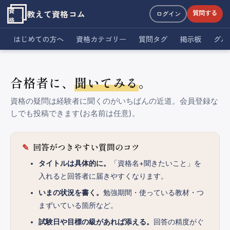
資
教えて資格コム
質問する
ログイン
格
はじめての方へ
資格カテゴリー
質問タグ
掲示板
グル
合格者に、
聞いてみる
。
資格の疑問は経験者に聞くのがいちばんの近道。会員登録な
しでも投稿できます(お名前は任意)。
回答がつきやすい質問のコツ
タイトルは具体的に。
「資格名+聞きたいこと」を
入れると回答者に届きやすくなります。
いまの状況を書く。
勉強期間・使っている教材・つ
まずいている箇所など。
試験日や目標の級があれば添える。
回答の精度がぐ