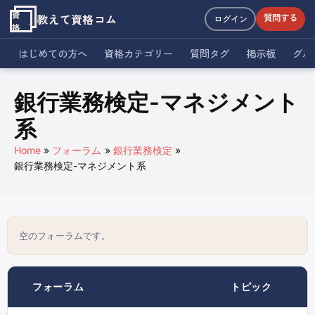
資
教えて資格コム
質問する
ログイン
格
はじめての方へ
資格カテゴリー
質問タグ
掲示板
グル
銀行業務検定-マネジメント
系
Home
フォーラム
銀行業務検定
銀行業務検定-マネジメント系
空のフォーラムです。
フォーラム
トピック