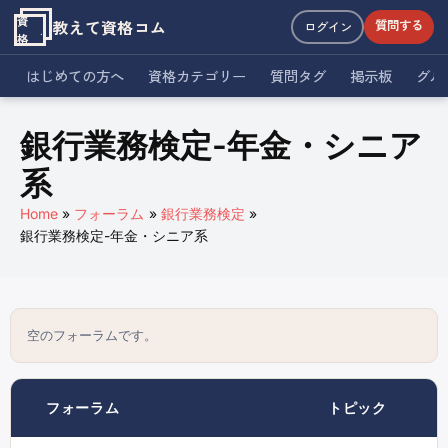
資
教えて資格コム
質問する
ログイン
格
はじめての方へ
資格カテゴリー
質問タグ
掲示板
グル
銀行業務検定-年金・シニア
系
Home
フォーラム
銀行業務検定
銀行業務検定-年金・シニア系
空のフォーラムです。
フォーラム
トピック