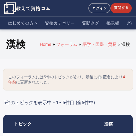
資
教えて資格コム
質問する
ログイン
格
はじめての方へ
資格カテゴリー
質問タグ
掲示板
グル
漢検
Home
フォーラム
語学・国際・貿易
漢検
このフォーラムには5件のトピックがあり、最後に
匿名
により
4
年前
に更新されました。
5件のトピックを表示中 - 1 - 5件目 (全5件中)
トピック
投稿