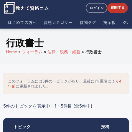
資
教えて資格コム
質問する
ログイン
格
はじめての方へ
資格カテゴリー
質問タグ
掲示板
グル
行政書士
Home
フォーラム
法律・税務・経営
行政書士
このフォーラムには5件のトピックがあり、最後に
匿名
により
4
年前
に更新されました。
5件のトピックを表示中 - 1 - 5件目 (全5件中)
トピック
投稿