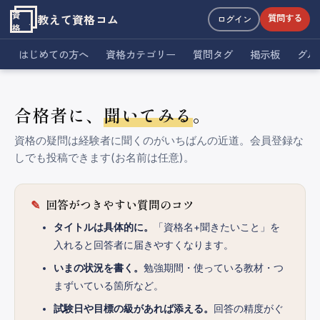
資
教えて資格コム
質問する
ログイン
格
はじめての方へ
資格カテゴリー
質問タグ
掲示板
グル
合格者に、
聞いてみる
。
資格の疑問は経験者に聞くのがいちばんの近道。会員登録な
しでも投稿できます(お名前は任意)。
回答がつきやすい質問のコツ
タイトルは具体的に。
「資格名+聞きたいこと」を
入れると回答者に届きやすくなります。
いまの状況を書く。
勉強期間・使っている教材・つ
まずいている箇所など。
試験日や目標の級があれば添える。
回答の精度がぐ