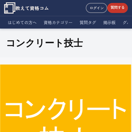
資
教えて資格コム
質問する
ログイン
格
はじめての方へ
資格カテゴリー
質問タグ
掲示板
グル
コンクリート技士