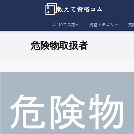
教えて資格コム
資
格
はじめての方へ
資格カテゴリー
質
危険物取扱者