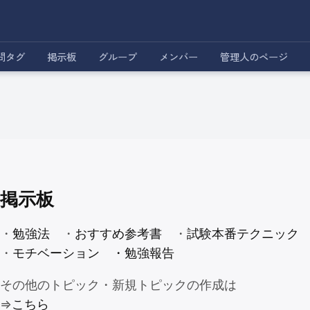
問タグ
掲示板
グループ
メンバー
管理人のページ
掲示板
・
勉強法
・
おすすめ参考書
・
試験本番テクニック
・
モチベーション
・勉強報告
その他のトピック・新規トピックの作成は
⇒
こちら