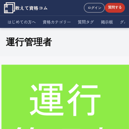
資
教えて資格コム
質問する
ログイン
格
はじめての方へ
資格カテゴリー
質問タグ
掲示板
グル
運行管理者