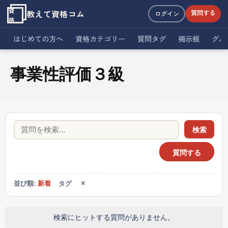
資
教えて資格コム
質問する
ログイン
格
はじめての方へ
資格カテゴリー
質問タグ
掲示板
グル
事業性評価３級
検索
質問する
並び順:
新着
タグ
検索にヒットする質問がありません。