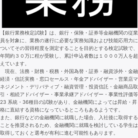
【銀行業務検定試験】は、銀行・保険・証券等金融機関の従業
員を対象に、業務の遂行に必要な実務知識および技能応用力に
ついてその習得程度を測定することを目的とする検定試験で、
年間約３０万に程が受験し、累計申込者数は１０００万人を超
えています。
現在、法務・財務・税務・外国為替・証券・融資渉外・金融
経済・信託実務・窓口セールス・年金アドバイザー・営業店マ
ネジメント・デリバティブ・融資管理・投資信託・金融商品取
引・相続アドバイザー・事業承継アドバイザー・事業性評価等
23 系統・36種目の試験があり、金融機関によっては昇給・昇
格に直結する資格になっているところもあるようです。
また、銀行などの金融機関に就職した場合、入社後に取得する
ことを推奨されるため、金融機関に就職を検討している学生は
取得しておくと選考が有利に進む可能性もあります。