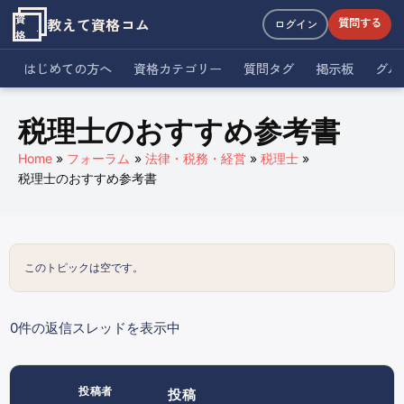
資
教えて資格コム
質問する
ログイン
格
はじめての方へ
資格カテゴリー
質問タグ
掲示板
グル
税理士のおすすめ参考書
Home
フォーラム
法律・税務・経営
税理士
税理士のおすすめ参考書
このトピックは空です。
0件の返信スレッドを表示中
投稿者
投稿