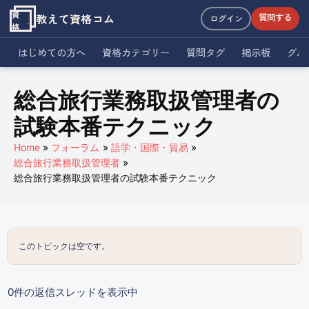
資
教えて資格コム
質問する
ログイン
格
はじめての方へ
資格カテゴリー
質問タグ
掲示板
グル
総合旅行業務取扱管理者の
試験本番テクニック
Home
フォーラム
語学・国際・貿易
総合旅行業務取扱管理者
総合旅行業務取扱管理者の試験本番テクニック
このトピックは空です。
0件の返信スレッドを表示中