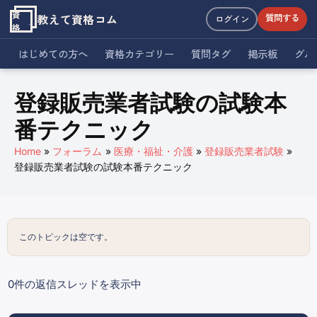
資
教えて資格コム
質問する
ログイン
格
はじめての方へ
資格カテゴリー
質問タグ
掲示板
グル
登録販売業者試験の試験本
番テクニック
Home
フォーラム
医療・福祉・介護
登録販売業者試験
登録販売業者試験の試験本番テクニック
このトピックは空です。
0件の返信スレッドを表示中