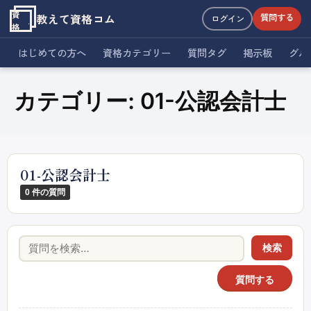
資
教えて資格コム
質問する
ログイン
格
はじめての方へ
資格カテゴリー
質問タグ
掲示板
グル
カテゴリー:
01-公認会計士
01-公認会計士
0 件の質問
検索
質問する