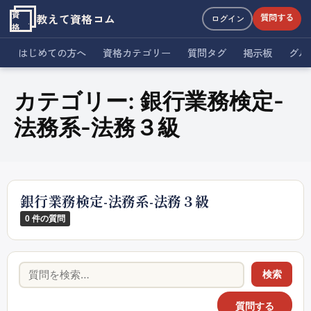
資
教えて資格コム
質問する
ログイン
格
はじめての方へ
資格カテゴリー
質問タグ
掲示板
グル
カテゴリー:
銀行業務検定-
法務系-法務３級
銀行業務検定-法務系-法務３級
0 件の質問
検索
質問する