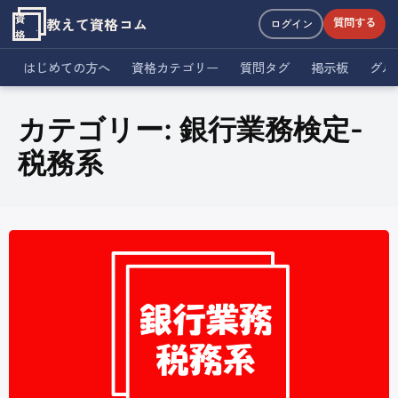
資
教えて資格コム
質問する
ログイン
格
はじめての方へ
資格カテゴリー
質問タグ
掲示板
グル
カテゴリー:
銀行業務検定-
税務系