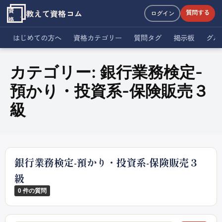
資
教えて資格コム
質問する
ログイン
格
はじめての方へ
資格カテゴリー
質問タグ
掲示板
グル
カテゴリー:
銀行業務検定-
預かり・投資系-保険販売３
級
銀行業務検定-預かり・投資系-保険販売３
級
0 件の質問