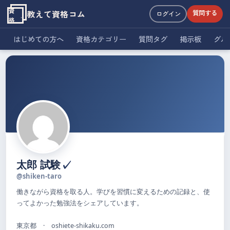
資
教えて資格コム
質問する
ログイン
格
はじめての方へ
資格カテゴリー
質問タグ
掲示板
グル
✓
太郎 試験
@shiken-taro