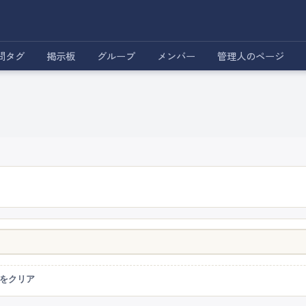
問タグ
掲示板
グループ
メンバー
管理人のページ
をクリア