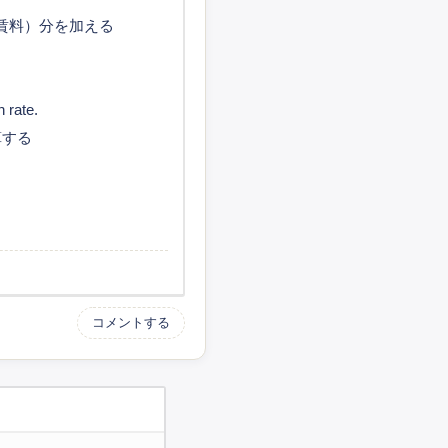
s（通年賃料）分を加える
 rate.
算する
コメントする