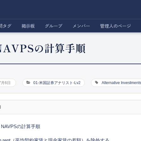
問タグ
掲示板
グループ
メンバー
管理人のページ
on NAVPSの計算手順
7月6日
01-米国証券アナリスト-Lv2
Alternative Investment
日
tion NAVPSの計算手順
ash rent（平均契約家賃と現金家賃の差額）を除外する