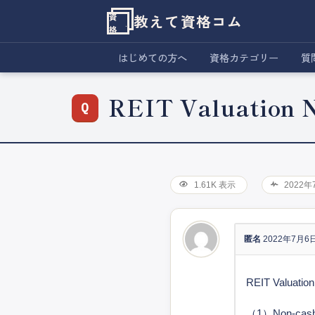
教えて資格コム
資
格
はじめての方へ
資格カテゴリー
質
REIT Valuati
1.61K 表示
2022年
匿名
2022年7月6
REIT Valua
（1）Non-c