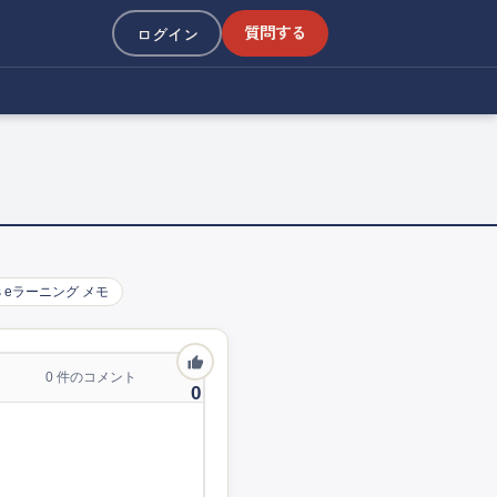
質問する
ログイン
s
eラーニング
メモ
0
件のコメント
0