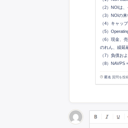
（2）NOIは、そ
（3）NOIの
（4）キャップレートは
（5）Operating r
（6）現金、
のれん、繰延
（7）負債お
（8）NAVPS =NA
匿名
質問を投