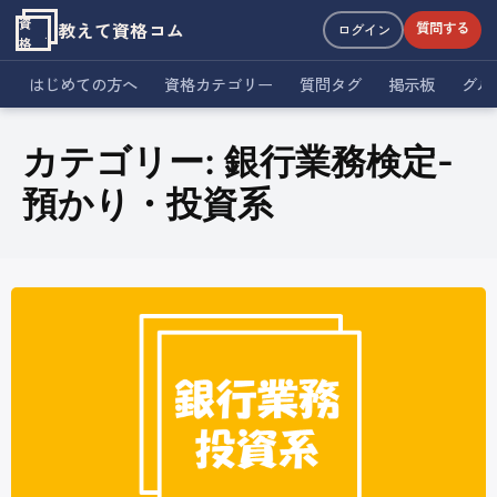
資
教えて資格コム
質問する
ログイン
格
はじめての方へ
資格カテゴリー
質問タグ
掲示板
グル
カテゴリー:
銀行業務検定-
預かり・投資系